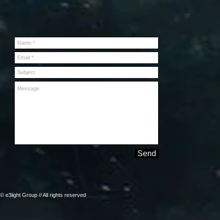
Tel.: (+45) 87 77 66 88
Fax: (+45) 87 77 66 44
Send
© e3light Group // All rights reserved