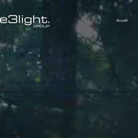
Accueil
Contact
HOW CAN WE HELP YOU?
Vous souhaitez opter pour une solution d´éclairage économisant plus d´énergie et
étant plus respectueuse de l´environnement ? Envoyez-nous un message ou
téléphonez-nous.
e3light Group
Mølbakvej 5
8520 Lystrup
Denmark