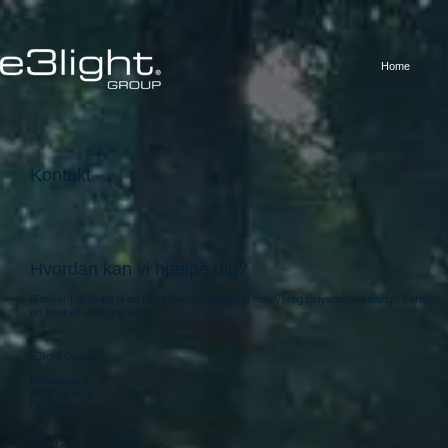
Home
Kontakt
Hvordan kan vi hjælpe dig
?
Ønsker I at skifte til en mere energieffektiv og miljøvenlig belysningsløsning? Send os
en besked eller ring til os
e3light Group
Mølbakvej 5
8520 Lystrup
Denmark
Tel.: (+45) 87 77 66 88
Fax: (+45) 87 77 66 44